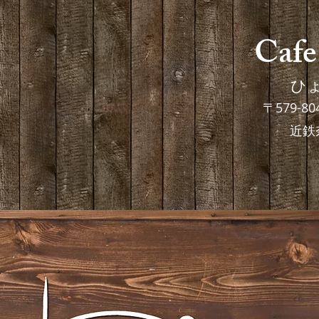
Cafe
ひ
〒579-
近鉄